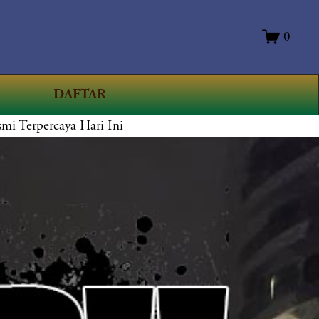
0
DAFTAR
i Terpercaya Hari Ini